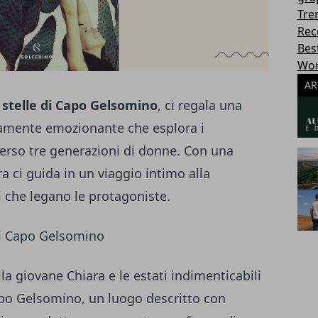
Tre
Rec
Best
Wor
AR
 stelle di Capo Gelsomino
, ci regala una
amente emozionante che esplora i
verso tre generazioni di donne. Con una
ra ci guida in un viaggio intimo alla
ti che legano le protagoniste.
di Capo Gelsomino
ella giovane Chiara e le estati indimenticabili
apo Gelsomino, un luogo descritto con