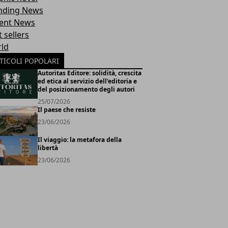
nding News
ent News
 sellers
ld
TICOLI POPOLARI
Autoritas Editore: solidità, crescita
ed etica al servizio dell'editoria e
del posizionamento degli autori
25/07/2026
Il paese che resiste
23/06/2026
Il viaggio: la metafora della
libertà
23/06/2026