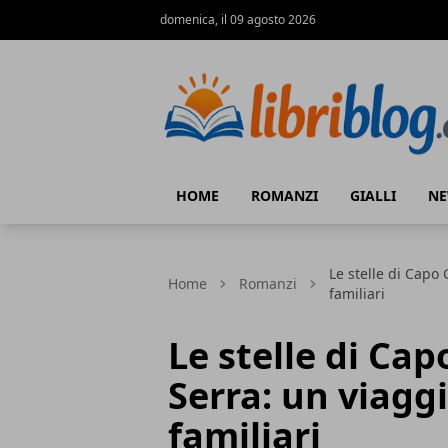
domenica, il 09 agosto 2026
LibriBlog - Novità e recensioni
HOME
ROMANZI
GIALLI
N
Le stelle di Capo 
Home
Romanzi
familiari
Le stelle di Cap
Serra: un viagg
familiari