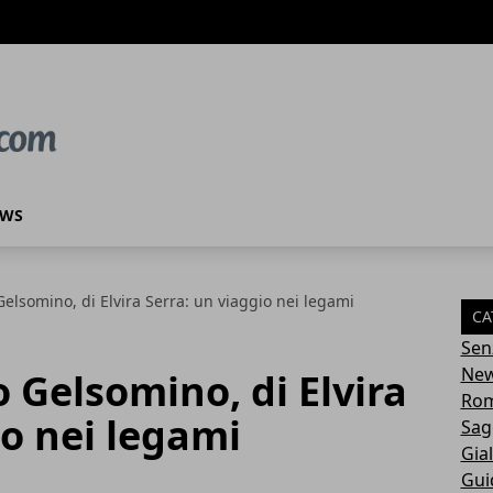
EWS
Gelsomino, di Elvira Serra: un viaggio nei legami
CA
Sen
Ne
o Gelsomino, di Elvira
Rom
io nei legami
Sag
Gial
Gui