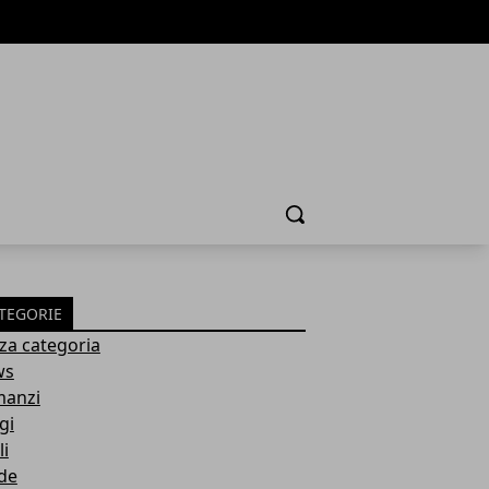
Cerca
TEGORIE
za categoria
ws
anzi
gi
li
de