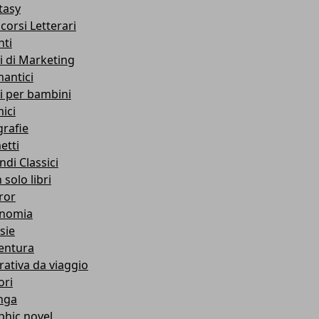
tasy
corsi Letterari
nti
ri di Marketing
antici
ri per bambini
ici
grafie
etti
ndi Classici
solo libri
ror
nomia
sie
entura
rativa da viaggio
ori
nga
phic novel