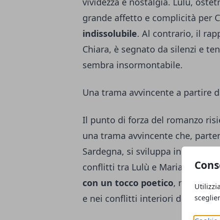
vividezza e nostalgia. Lulù, oste
grande affetto e complicità per 
indissolubile
. Al contrario, il r
Chiara, è segnato da silenzi e te
sembra insormontabile.
Una trama avvincente a partire da
Il punto di forza del romanzo risi
una trama avvincente che, partend
Sardegna, si sviluppa in una ricer
Cons
conflitti tra Lulù e Marianna. Elv
con un tocco poetico
, rendendo
Utilizzi
e nei conflitti interiori dei perso
sceglie