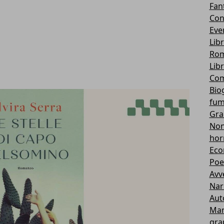
Fan
Con
Eve
Lib
Rom
Lib
Com
Bio
fum
Gra
Non 
hor
Eco
Poe
Avv
Nar
Aut
Ma
gra