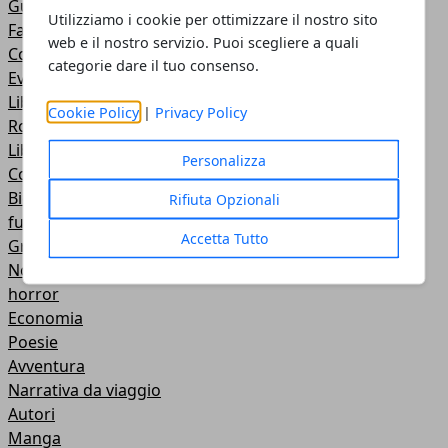
Guide
Utilizziamo i cookie per ottimizzare il nostro sito
Fantasy
web e il nostro servizio. Puoi scegliere a quali
Concorsi Letterari
categorie dare il tuo consenso.
Eventi
Libri di Marketing
Cookie Policy
|
Privacy Policy
Romantici
Libri per bambini
Personalizza
Comici
Biografie
Rifiuta Opzionali
fumetti
Accetta Tutto
Grandi Classici
Non solo libri
horror
Economia
Poesie
Avventura
Narrativa da viaggio
Autori
Manga