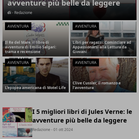
avventure più belle da leggere
di
- Redazione
AVVENTURA
AVVENTURA
Il Re del Mare, il libro di
Libri per ragazzi: Cominciare ad
avventura di Emilio Salgari:
Appassionarsi alla Lettura da
trama e recensione
Giovani
AVVENTURA
AVVENTURA
Clive Cussler, il romanzo e
L'epopea americana di Motel Life
l’avventura
I 5 migliori libri di Jules Verne: le
avventure più belle da leggere
Redazione
- 01 ott 2024