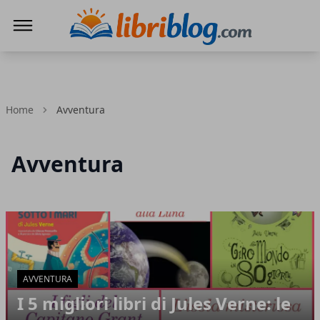
LibriBlog - Novità e recensioni
Home
Avventura
Avventura
Articoli in Evidenza
AVVENTURA
I 5 migliori libri di Jules Verne: le