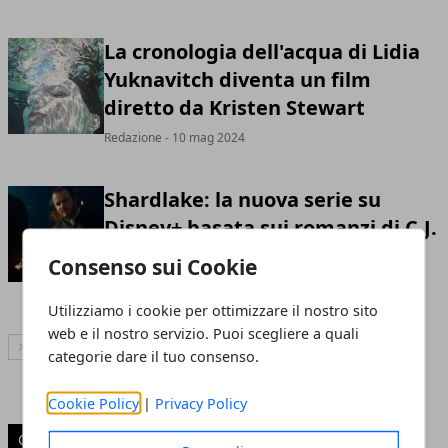
La cronologia dell'acqua di Lidia
Yuknavitch diventa un film
diretto da Kristen Stewart
Redazione
- 10 mag 2024
Shardlake: la nuova serie su
Disney+ basata sui romanzi di C.J.
Sansom
Consenso sui Cookie
Redazione
- 04 mag 2024
Utilizziamo i cookie per ottimizzare il nostro sito
web e il nostro servizio. Puoi scegliere a quali
Articolo Successivo
categorie dare il tuo consenso.
Cookie Policy
|
Privacy Policy
CATEGORIE