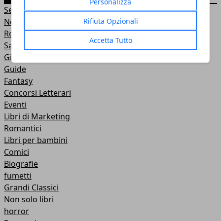
Personalizza
Senza categoria
Rifiuta Opzionali
News
Romanzi
Accetta Tutto
Saggi
Gialli
Guide
Fantasy
Concorsi Letterari
Eventi
Libri di Marketing
Romantici
Libri per bambini
Comici
Biografie
fumetti
Grandi Classici
Non solo libri
horror