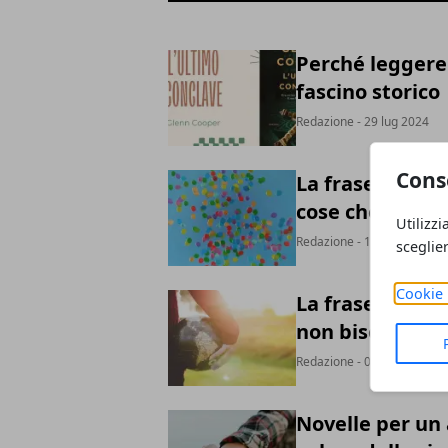
Perché leggere
fascino storico
Redazione
- 29 lug 2024
Cons
La frase di Nat
cose che fanno
Utilizzi
Redazione
- 15 lug 2024
sceglie
Cookie 
La frase di Ern
non bisogna ar
Redazione
- 02 lug 2024
Novelle per un 