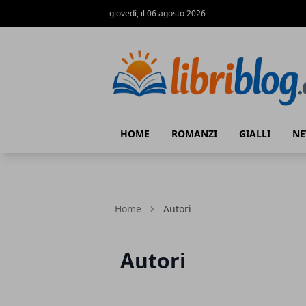
giovedì, il 06 agosto 2026
LibriBlog - Novità e recensioni
HOME
ROMANZI
GIALLI
N
Home
Autori
Autori