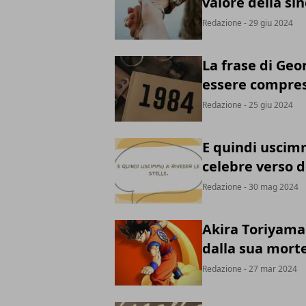
valore della sin
Redazione
- 29 giu 2024
La frase di Geo
essere compres
Redazione
- 25 giu 2024
E quindi uscimmo
celebre verso 
Redazione
- 30 mag 2024
Akira Toriyama
dalla sua mort
Redazione
- 27 mar 2024