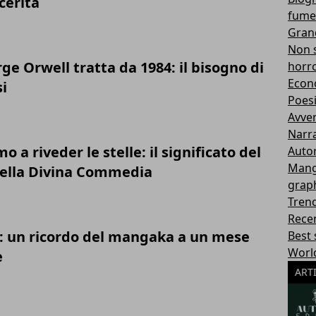
cerità
fumet
Grand
Non s
rge Orwell tratta da 1984: il bisogno di
horr
Econ
i
Poes
Avve
Narra
 a riveder le stelle: il significato del
Autor
Man
della Divina Commedia
graph
Tren
Rece
: un ricordo del mangaka a un mese
Best 
Worl
e
ART