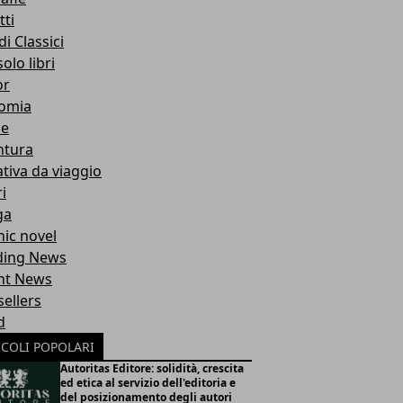
ti
i Classici
olo libri
or
omia
ie
ntura
tiva da viaggio
i
ga
ic novel
ding News
nt News
sellers
d
ICOLI POPOLARI
Autoritas Editore: solidità, crescita
ed etica al servizio dell'editoria e
del posizionamento degli autori