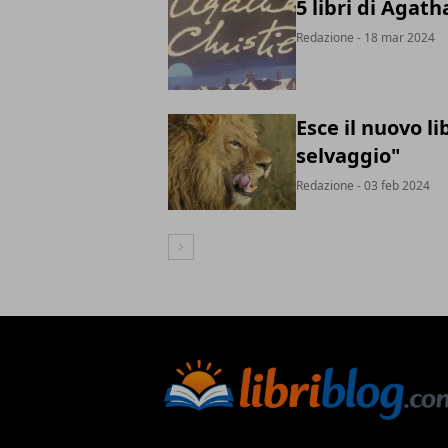
5 libri di Agat
Redazione
- 18 mar 2024
Esce il nuovo l
selvaggio"
Redazione
- 03 feb 2024
Articolo Successivo