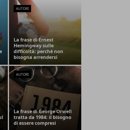
AUTORI
La frase di Ernest
Hemingway sulle
e
difficoltà: perché non
bisogna arrendersi
AUTORI
La frase di George Orwell
ul
tratta da 1984: il bisogno
di essere compresi