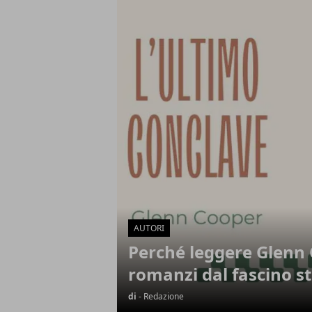
Articoli in Evidenza
AUTORI
Perché leggere Glenn 
romanzi dal fascino st
di
- Redazione