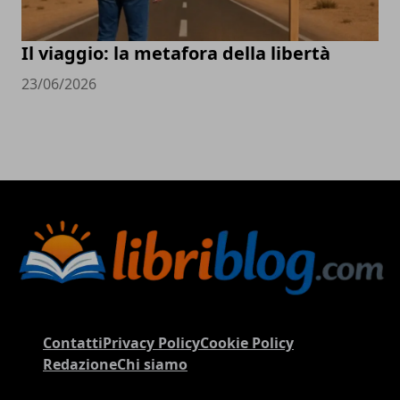
Il viaggio: la metafora della libertà
23/06/2026
Contatti
Privacy Policy
Cookie Policy
Redazione
Chi siamo