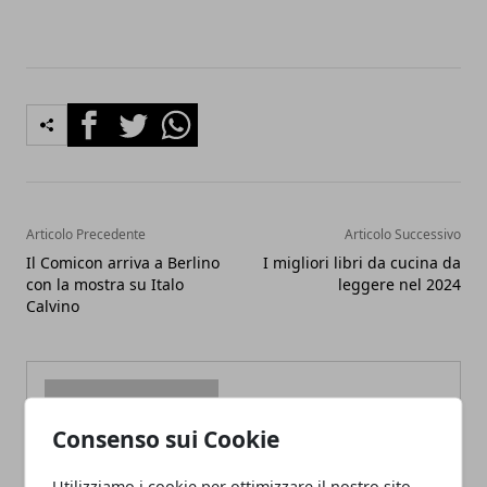
Facebook
Twitter
Whatsapp
Articolo Precedente
Articolo Successivo
Il Comicon arriva a Berlino
I migliori libri da cucina da
con la mostra su Italo
leggere nel 2024
Calvino
Consenso sui Cookie
Redazione
Utilizziamo i cookie per ottimizzare il nostro sito