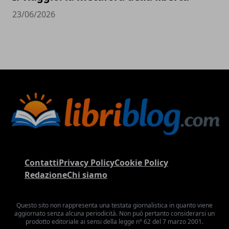
23/06/2026
Contatti
Privacy Policy
Cookie Policy
Redazione
Chi siamo
Questo sito non rappresenta una testata giornalistica in quanto viene
aggiornato senza alcuna periodicità. Non può pertanto considerarsi un
prodotto editoriale ai sensi della legge n° 62 del 7 marzo 2001.