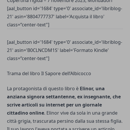
Copertina rigida – 7 novembre 2023, Mondadori
[aal_button id='1684' type='0' associate_id='libriblog-
21' asin='8804777737' label='Acquista il libro'
class=”center-text"]
[aal_button id='1684' type='0' associate_id='libriblog-
21' asin='B0CLNCDM1S' label='Formato Kindle'
class=”center-text"]
Trama del libro Il Sapore dell’Albicocco
La protagonista di questo libro è
Elinor, una
anziana signora settantenne, ex insegnante, che
scrive articoli su internet per un giornale
cittadino online
. Elinor vive da sola in una grande
città grigia, trascurata persino dalla sua stessa figlia.
Il suo lavoro l'aveva portata a scrivere un articolo