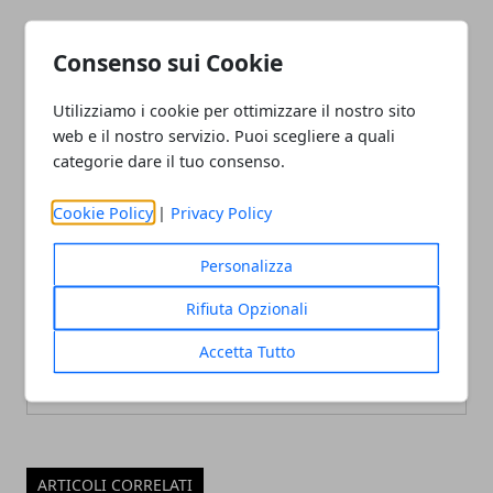
Articolo Precedente
Articolo Successivo
Consenso sui Cookie
Una vita nuova: recensione
La casa sul mare celeste, di
del romanzo di Fabio Volo
T.J. Klune: recensione del
romanzo
Utilizziamo i cookie per ottimizzare il nostro sito
web e il nostro servizio. Puoi scegliere a quali
categorie dare il tuo consenso.
Cookie Policy
|
Privacy Policy
Personalizza
Redazione
Rifiuta Opzionali
Accetta Tutto
ARTICOLI CORRELATI