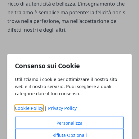
ricco di autenticità e bellezza. L'insegnamento che
ne traiamo è semplice ma potente: la felicità non si
trova nella perfezione, ma nell'accettazione dei
difetti, nostri e degli altri.
Consenso sui Cookie
Facebook
Twitter
Whatsapp
Utilizziamo i cookie per ottimizzare il nostro sito
web e il nostro servizio. Puoi scegliere a quali
categorie dare il tuo consenso.
Articolo Precedente
Articolo Successivo
Cookie Policy
|
Privacy Policy
E-mail marketing da zero:
Quando inizia la felicità:
recensione del libro di
recensione del libro di
Personalizza
Ethan W. McGregor
Gianluca Gotto
Rifiuta Opzionali