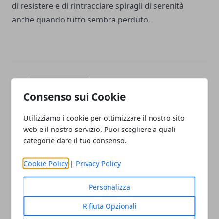
di resistere e di rintracciare spiragli di serenità
anche quando tutto sembra perduto.
Facebook
Twitter
Whatsapp
Consenso sui Cookie
Utilizziamo i cookie per ottimizzare il nostro sito
web e il nostro servizio. Puoi scegliere a quali
Articolo Precedente
Articolo Successivo
categorie dare il tuo consenso.
L'orfanotrofio sul lago:
3 libri da leggere che
recensione del romanzo di
parlano della forza delle
Cookie Policy
|
Privacy Policy
Daniel G. Miller
donne
Personalizza
Rifiuta Opzionali