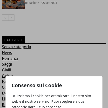
Redazione
- 05 set 2024
Articolo Precedente
Articolo Successivo
CATEGORIE
Senza categoria
News
Romanzi
Saggi
Gialli
Guide
Fantasy
Consenso sui Cookie
Concorsi Letterari
Eventi
Utilizziamo i cookie per ottimizzare il nostro sito
Libri di Marketing
web e il nostro servizio. Puoi scegliere a quali
Romantici
categorie dare il tuo consenso.