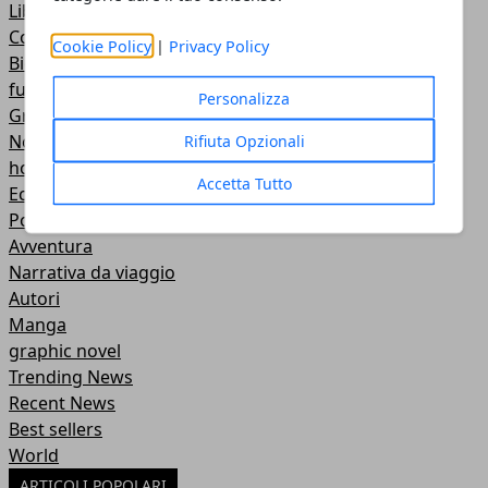
Libri per bambini
Comici
Cookie Policy
|
Privacy Policy
Biografie
fumetti
Personalizza
Grandi Classici
Non solo libri
Rifiuta Opzionali
horror
Accetta Tutto
Economia
Poesie
Avventura
Narrativa da viaggio
Autori
Manga
graphic novel
Trending News
Recent News
Best sellers
World
ARTICOLI POPOLARI