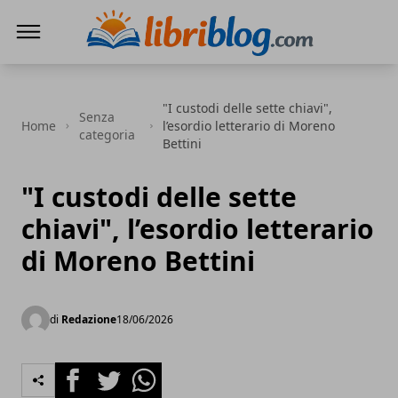
LibriBlog - Novità e recensioni
"I custodi delle sette chiavi",
Senza
Home
l’esordio letterario di Moreno
categoria
Bettini
"I custodi delle sette
chiavi", l’esordio letterario
di Moreno Bettini
di
Redazione
18/06/2026
Facebook
Twitter
Whatsapp