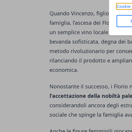
Cookie 
Quando Vincenzo, figlio di Paolo,
famiglia, l’ascesa dei Florio
pros
un semplice vino locale come il
bevanda sofisticata, degna dei ba
metodo rivoluzionario per conserv
rilanciando il prodotto e amplian
economica.
Nonostante il successo, i Florio 
l'accettazione della nobiltà pa
considerandoli ancora degli estra
sociale che spinge la famiglia avan
Anche le figure femminili gioca