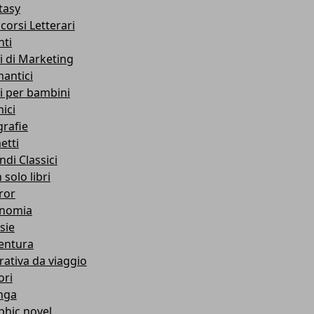
tasy
corsi Letterari
nti
ri di Marketing
antici
ri per bambini
ici
grafie
etti
ndi Classici
solo libri
ror
nomia
sie
entura
rativa da viaggio
ori
nga
phic novel