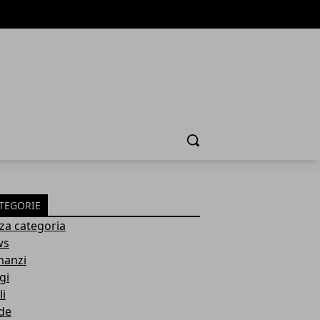
Cerca
TEGORIE
za categoria
ws
anzi
gi
li
de