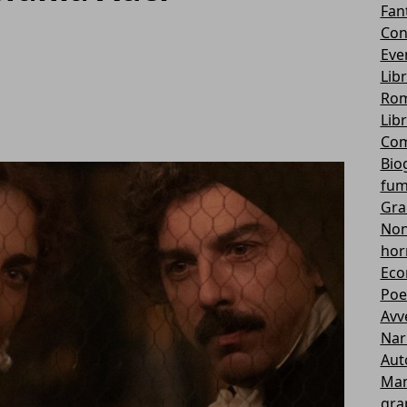
Fan
Con
Eve
Lib
Rom
Lib
Com
Bio
fum
Gra
Non 
hor
Eco
Poe
Avv
Nar
Aut
Ma
gra