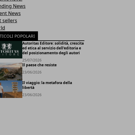
nding News
ent News
 sellers
ld
TICOLI POPOLARI
Autoritas Editore: solidità, crescita
ed etica al servizio dell'editoria e
del posizionamento degli autori
25/07/2026
Il paese che resiste
23/06/2026
Il viaggio: la metafora della
libertà
23/06/2026