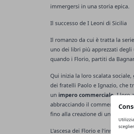
immergersi in una storia epica.
Il successo de I Leoni di Sicilia
Il romanzo da cui è tratta la seri
uno dei libri più apprezzati degli
quando i Florio, partiti da Bagna
Qui inizia la loro scalata sociale
dei fratelli Paolo e Ignazio, che
un
impero commerciale
. I loro
abbracciando il commercio dello zo
Cons
fino alla creazione di una flotta 
Utilizzi
sceglie
L'ascesa dei Florio e l'innovazion