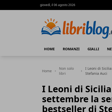
giovedì, il 06 agosto 2026
LibriBlog - Novità e recensioni
HOME
ROMANZI
GIALLI
N
Non solo
I Leoni di Sicili
Home
libri
Stefania Auci
I Leoni di Sicili
settembre la ser
bestseller di St