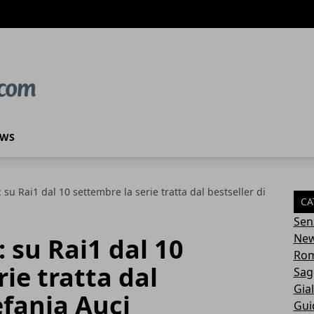
EWS
a: su Rai1 dal 10 settembre la serie tratta dal bestseller di
CA
Sen
Ne
a: su Rai1 dal 10
Rom
ie tratta dal
Sag
Gial
efania Auci
Gui