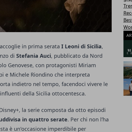
Tre
Rec
Best
Wor
AR
 accoglie in prima serata
I Leoni di Sicilia
,
anzo di
Stefania Auci
, pubblicato da Nord
Paolo Genovese, con protagonisti Miriam
pi e Michele Riondino che interpreta
orta indietro nel tempo, facendoci vivere le
influenti della Sicilia ottocentesca.
Disney+, la serie composta da otto episodi
uddivisa in quattro serate
. Per chi non l’ha
sta è un'occasione imperdibile per