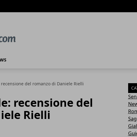
EWS
e: recensione del romanzo di Daniele Rielli
CA
Sen
ile: recensione del
Ne
ele Rielli
Rom
Sag
Gial
Gui