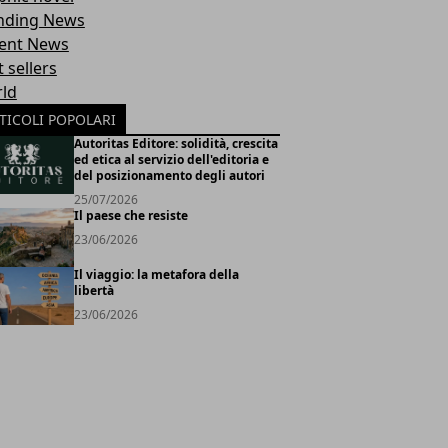
nding News
ent News
 sellers
ld
TICOLI POPOLARI
Autoritas Editore: solidità, crescita
ed etica al servizio dell'editoria e
del posizionamento degli autori
25/07/2026
Il paese che resiste
23/06/2026
Il viaggio: la metafora della
libertà
23/06/2026