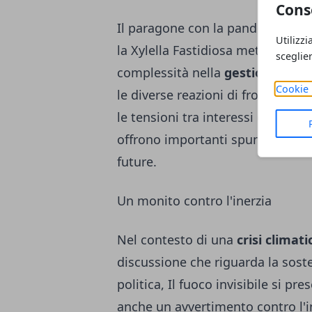
Cons
Il paragone con la pandemia da Co
Utilizzi
la Xylella Fastidiosa mette in luce
sceglie
complessità nella
gestione di cr
Cookie 
le diverse reazioni di fronte all
le tensioni tra interessi econom
offrono importanti spunti di rifle
future.
Un monito contro l'inerzia
Nel contesto di una
crisi climati
discussione che riguarda la sost
politica, Il fuoco invisibile si p
anche un avvertimento contro l'ine