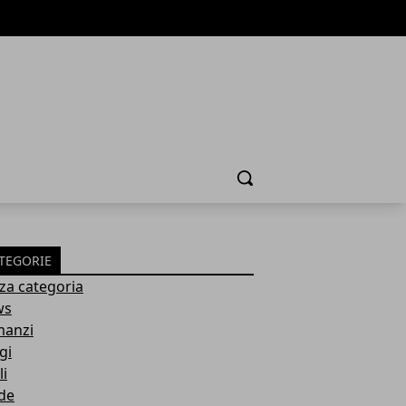
Cerca
TEGORIE
za categoria
ws
anzi
gi
li
de