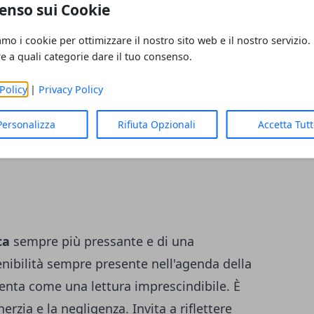
enso sui Cookie
vid 19 è inevitabile. Come il virus, anche
amo i cookie per ottimizzare il nostro sito web e il nostro servizio.
 le fragilità delle nostre società e la
re a quali categorie dare il tuo consenso.
isi impreviste
. L'autore del libro evidenzia
Policy
|
Privacy Policy
e emergenze, le resistenze al cambiamento e
ici e protezione ambientale. Questi elementi
Personalizza
Rifiuta Opzionali
Accetta Tut
ssione su come affrontare le sfide attuali e
ca
sempre più pressante e di una
enibilità sempre presente nell'agenda della
resenta come una lettura imprescindibile. È
rzia e la negligenza. Invita a riflettere