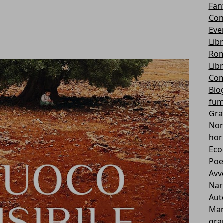
Fan
Con
Eve
Lib
Rom
Lib
Com
Bio
fum
Gra
Non 
hor
Eco
Poe
Avv
Nar
Aut
Ma
gra