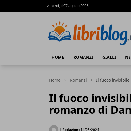
venerdì, il 07 agosto 2026
LibriBlog - Novità e recensioni
HOME
ROMANZI
GIALLI
N
Home
Romanzi
Il fuoco invisibil
Il fuoco invisib
romanzo di Dani
di
Redazione
14/05/2024