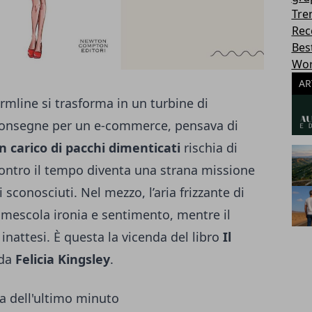
Tre
Rec
Best
Wor
AR
rmline si trasforma in un turbine di
 consegne per un e-commerce, pensava di
n carico di pacchi dimenticati
rischia di
 contro il tempo diventa una strana missione
i sconosciuti. Nel mezzo, l’aria frizzante di
mescola ironia e sentimento, mentre il
inattesi. È questa la vicenda del libro
Il
 da
Felicia Kingsley
.
da dell'ultimo minuto