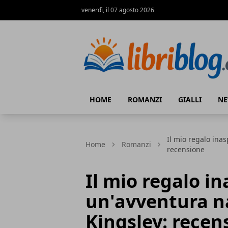
venerdì, il 07 agosto 2026
LibriBlog - Novità e recensioni
HOME
ROMANZI
GIALLI
N
Il mio regalo inas
Home
Romanzi
recensione
Il mio regalo in
un'avventura nat
Kingsley: recen