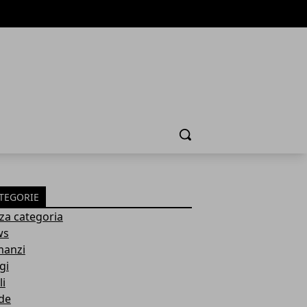
Cerca
TEGORIE
za categoria
ws
anzi
gi
li
de