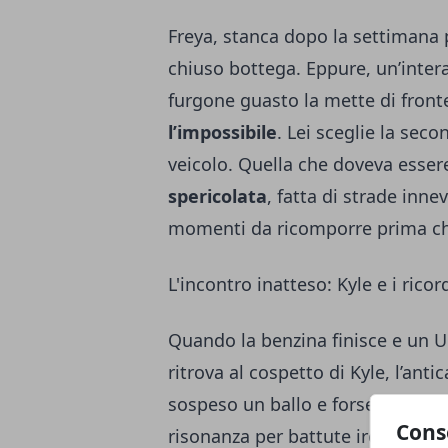
Freya, stanca dopo la settimana 
chiuso bottega. Eppure, un’inter
furgone guasto la mette di front
l’impossibile
. Lei sceglie la sec
veicolo. Quella che doveva esser
spericolata
, fatta di strade inn
momenti da ricomporre prima ch
L'incontro inatteso: Kyle e i ricor
Quando la benzina finisce e un Ub
ritrova al cospetto di Kyle, l’ant
sospeso un ballo e forse un pezzo 
Cons
risonanza per battute ironiche, s