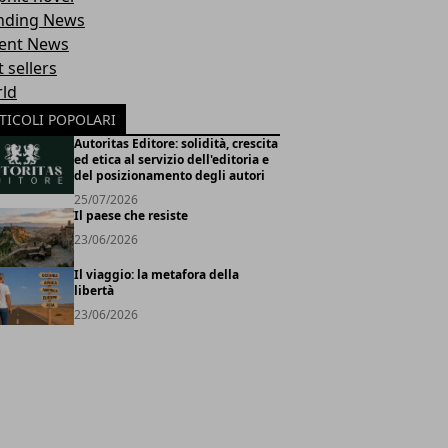
nding News
ent News
 sellers
ld
TICOLI POPOLARI
Autoritas Editore: solidità, crescita
ed etica al servizio dell'editoria e
del posizionamento degli autori
25/07/2026
Il paese che resiste
23/06/2026
Il viaggio: la metafora della
libertà
23/06/2026