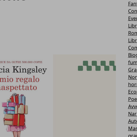
Fan
Con
Eve
Lib
Rom
Lib
Com
Bio
fum
Gra
Non 
hor
Eco
Poe
Avv
Nar
Aut
Ma
gra