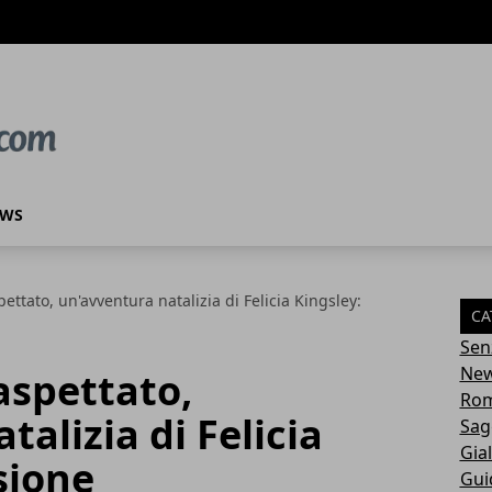
EWS
pettato, un'avventura natalizia di Felicia Kingsley:
CA
Sen
Ne
aspettato,
Rom
alizia di Felicia
Sag
Gial
sione
Gui