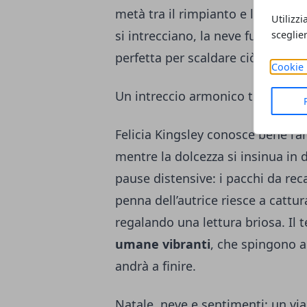
metà tra il rimpianto e la timid
Utilizzi
si intrecciano, la neve fuori di
sceglie
perfetta per scaldare ciò che pa
Cookie 
Un intreccio armonico tra ironia 
Felicia Kingsley conosce bene l’a
mentre la dolcezza si insinua in d
pause distensive: i pacchi da reca
penna dell’autrice riesce a cattur
regalando una lettura briosa. Il t
umane vibranti
, che spingono a
andrà a finire.
Natale, neve e sentimenti: un vi