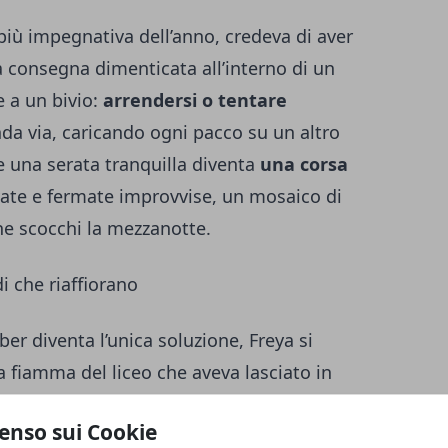
più impegnativa dell’anno, credeva di aver
a consegna dimenticata all’interno di un
e a un bivio:
arrendersi o tentare
onda via, caricando ogni pacco su un altro
e una serata tranquilla diventa
una corsa
evate e fermate improvvise, un mosaico di
e scocchi la mezzanotte.
di che riaffiorano
er diventa l’unica soluzione, Freya si
ica fiamma del liceo che aveva lasciato in
di cuore. I sedili dell’auto si fanno cassa di
enso sui Cookie
guardi ancora vivi, piccole confessioni a