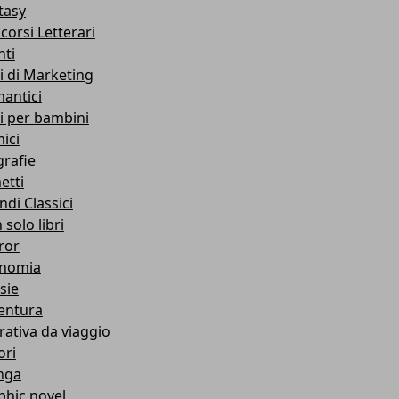
tasy
corsi Letterari
nti
ri di Marketing
antici
ri per bambini
ici
grafie
etti
ndi Classici
solo libri
ror
nomia
sie
entura
rativa da viaggio
ori
nga
phic novel