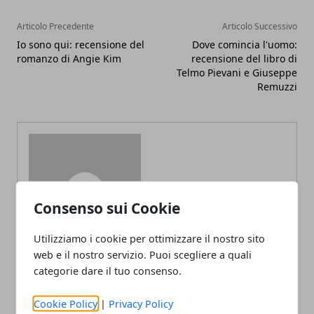
Articolo Precedente
Articolo Successivo
Io sono qui: recensione del
Dove comincia l'uomo:
romanzo di Angie Kim
recensione del libro di
Telmo Pievani e Giuseppe
Remuzzi
Redazione
Consenso sui Cookie
Utilizziamo i cookie per ottimizzare il nostro sito
web e il nostro servizio. Puoi scegliere a quali
categorie dare il tuo consenso.
Cookie Policy
|
Privacy Policy