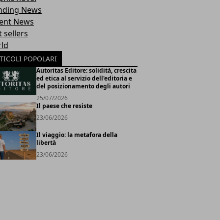
nding News
ent News
 sellers
ld
TICOLI POPOLARI
Autoritas Editore: solidità, crescita
ed etica al servizio dell'editoria e
del posizionamento degli autori
25/07/2026
Il paese che resiste
23/06/2026
Il viaggio: la metafora della
libertà
23/06/2026