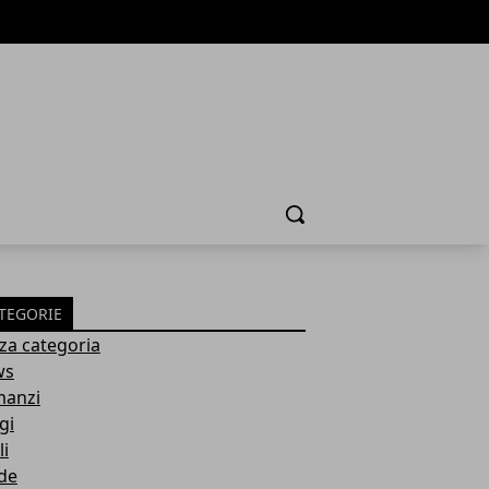
Cerca
TEGORIE
za categoria
ws
anzi
gi
li
de