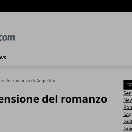
EWS
one del romanzo di Angie Kim
CA
Sen
censione del romanzo
Ne
Rom
Sag
Gial
Gui