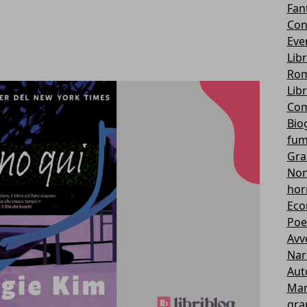
Fan
Con
Eve
Lib
Rom
Lib
Com
Bio
fum
Gra
Non 
hor
Eco
Poe
Avv
Nar
Aut
Ma
gra