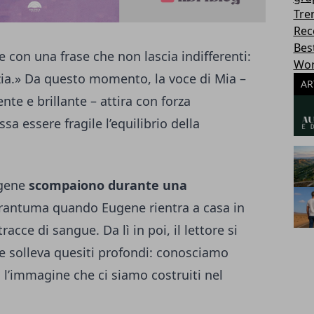
Tre
Rec
Best
re con una frase che non lascia indifferenti:
Wor
a.» Da questo momento, la voce di Mia –
AR
te e brillante – attira con forza
sa essere fragile l’equilibrio della
ugene
scompaiono durante una
si frantuma quando Eugene rientra a casa in
acce di sangue. Da lì in poi, il lettore si
e solleva quesiti profondi: conosciamo
o l’immagine che ci siamo costruiti nel