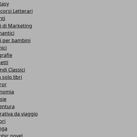
tasy
corsi Letterari
nti
ri di Marketing
antici
ri per bambini
ici
grafie
etti
ndi Classici
solo libri
ror
nomia
sie
entura
rativa da viaggio
ori
nga
phic novel