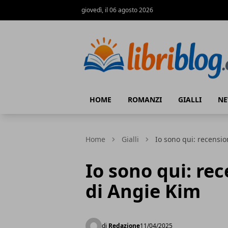
giovedì, il 06 agosto 2026
LibriBlog - Novità e recensioni
HOME
ROMANZI
GIALLI
N
Home
Gialli
Io sono qui: recensi
Io sono qui: re
di Angie Kim
di
Redazione
11/04/2025