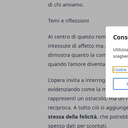
di chi amiamo.
Temi e riflessioni
Cons
Al centro di questo romanzo risa
intessute di affetto ma anche di 
Utilizzi
dimostra quanto la comunicazione
sceglie
quando l’amore diventa l’unico l
Cookie 
L’opera invita a interrogarsi sulle
evidenziando come la mancanza d
rappresenti un ostacolo, ma un 
reciproca. A tutto ciò si aggiung
stessa della felicità
, che potreb
spesso dati per scontati.