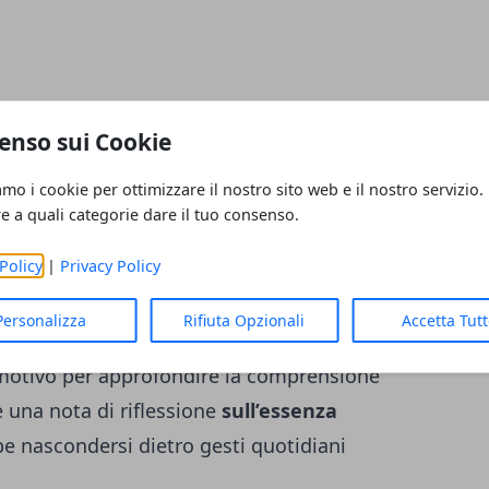
enso sui Cookie
lta la
complessità delle relazioni familiari
,
segreti. Il legame tra Mia ed Eugene
amo i cookie per ottimizzare il nostro sito web e il nostro servizio.
 possa andare oltre le parole, soprattutto
re a quali categorie dare il tuo consenso.
inguaggio universale.
Policy
|
Privacy Policy
 barriere che poniamo tra noi e gli altri,
Personalizza
Rifiuta Opzionali
Accetta Tut
i risposte verbali di Eugene non
motivo per approfondire la comprensione
e una nota di riflessione
sull’essenza
be nascondersi dietro gesti quotidiani