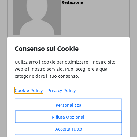
Redazione
Consenso sui Cookie
ARTICOLI CORRELATI
Utilizziamo i cookie per ottimizzare il nostro sito
web e il nostro servizio. Puoi scegliere a quali
categorie dare il tuo consenso.
Cookie Policy
|
Privacy Policy
Personalizza
Rifiuta Opzionali
L'uomo della sabbia: recensione del
Accetta Tutto
romanzo di Lars Kepler