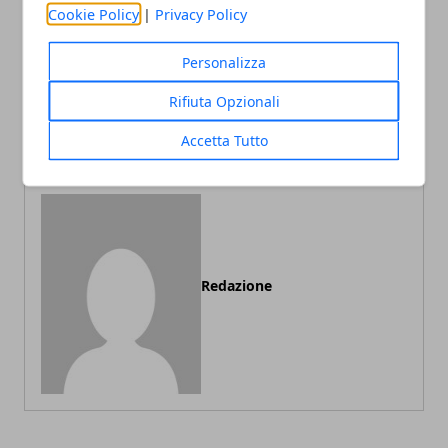
Cookie Policy
|
Privacy Policy
Articolo Precedente
Articolo Successivo
Personalizza
I libri Twilight di Stephanie
Quinta Edizione del Premio
Rifiuta Opzionali
Mayer diventano una serie
Letterario Clara Sereni
TV animata
aperte le candidature
Accetta Tutto
Redazione