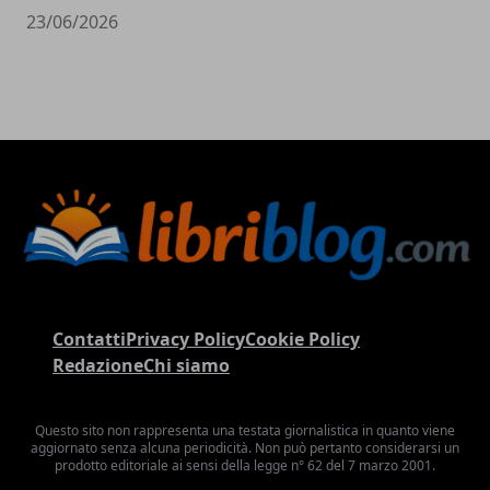
23/06/2026
Contatti
Privacy Policy
Cookie Policy
Redazione
Chi siamo
Questo sito non rappresenta una testata giornalistica in quanto viene
aggiornato senza alcuna periodicità. Non può pertanto considerarsi un
prodotto editoriale ai sensi della legge n° 62 del 7 marzo 2001.