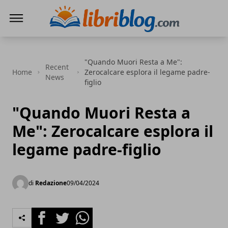
LibriBlog - Novità e recensioni
"Quando Muori Resta a Me":
Recent
Home
Zerocalcare esplora il legame padre-
News
figlio
"Quando Muori Resta a
Me": Zerocalcare esplora il
legame padre-figlio
di
Redazione
09/04/2024
Facebook
Twitter
Whatsapp