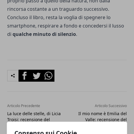
proprio passo a quello della natura, non dalla
rincorsa costante a un traguardo successivo.
Concluso il libro, resta la voglia di spegnere lo
smartphone, respirare a fondo e concedersi il lusso
di
qualche minuto di silenzio
.
Facebook
Twitter
Whatsapp
Articolo Precedente
Articolo Successivo
La luce delle stelle, di Licia
Il mio nome è Emilia del
Troisi: recensione del
Valle: recensione del
romanzo
romanzo di Isabel Allende
Consenso sui Cookie