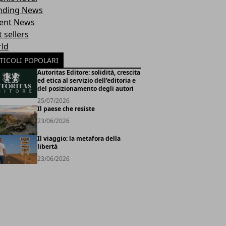
nding News
ent News
 sellers
ld
TICOLI POPOLARI
Autoritas Editore: solidità, crescita
ed etica al servizio dell'editoria e
del posizionamento degli autori
25/07/2026
Il paese che resiste
23/06/2026
Il viaggio: la metafora della
libertà
23/06/2026