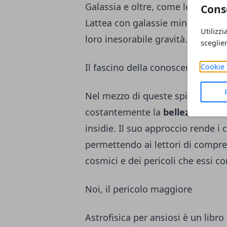
Galassia e oltre, come le esplosi
Cons
Lattea con galassie minori, senz
Utilizzi
loro inesorabile gravità.
sceglie
Il fascino della conoscenza cosm
Cookie 
Nel mezzo di queste spiegazioni sc
costantemente la
bellezza strao
insidie. Il suo approccio rende i c
permettendo ai lettori di compr
cosmici e dei pericoli che essi 
Noi, il pericolo maggiore
Astrofisica per ansiosi è un libr