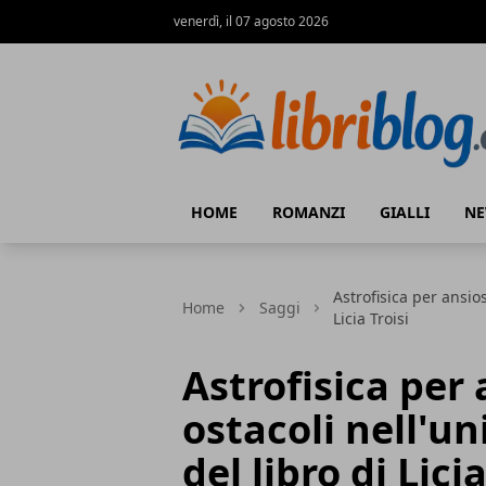
venerdì, il 07 agosto 2026
LibriBlog - Novità e recensioni
HOME
ROMANZI
GIALLI
N
Astrofisica per ansios
Home
Saggi
Licia Troisi
Astrofisica per a
ostacoli nell'u
del libro di Licia