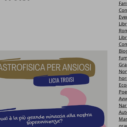
Fan
Con
Eve
Lib
Rom
Lib
Com
Bio
fum
Gra
Non 
hor
Eco
Poe
Avv
Nar
Aut
Ma
gra