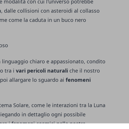
erse modalità con cui l'universo potrebbe
, dalle collisioni con asteroidi al collasso
treme come la caduta in un buco nero
ioso
 un linguaggio chiaro e appassionato, condito
o tra i
vari pericoli naturali
che il nostro
poi allargare lo sguardo ai
fenomeni
stema Solare, come le interazioni tra la Luna
spiegando in dettaglio ogni possibile
ra i fenomeni cosmici nella nostra