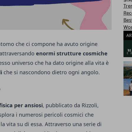
Tre
Rec
Best
Wor
AR
atomo che ci compone ha avuto origine
, attraversando
enormi strutture cosmiche
esso universo che ha dato origine alla vita è
i
che si nascondono dietro ogni angolo.
o
fisica per ansiosi
, pubblicato da Rizzoli,
plora i numerosi pericoli cosmici che
a vita su di essa. Attraverso una serie di