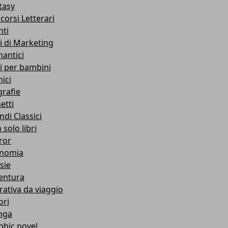
tasy
corsi Letterari
nti
ri di Marketing
antici
ri per bambini
ici
grafie
etti
ndi Classici
solo libri
ror
nomia
sie
entura
rativa da viaggio
ori
nga
phic novel