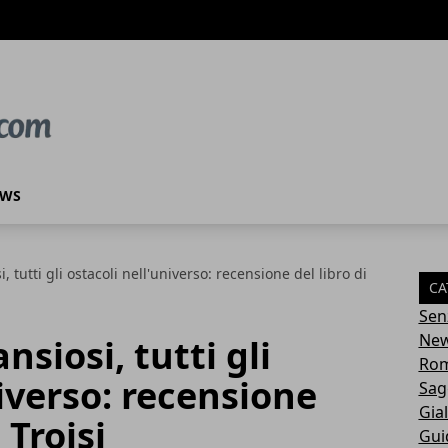
EWS
i, tutti gli ostacoli nell'universo: recensione del libro di
CA
Sen
Ne
nsiosi, tutti gli
Rom
niverso: recensione
Sag
Gial
 Troisi
Gui