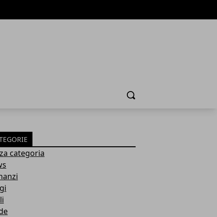
Cerca
TEGORIE
za categoria
ws
anzi
gi
li
de