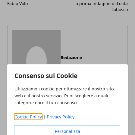
Fabio Volo
la prima indagine di Lolita
Lobosco
Redazione
Consenso sui Cookie
Utilizziamo i cookie per ottimizzare il nostro sito
web e il nostro servizio. Puoi scegliere a quali
categorie dare il tuo consenso.
ARTICOLI CORRELATI
Cookie Policy
|
Privacy Policy
Personalizza