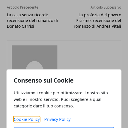
Articolo Precedente
Articolo Successivo
La casa senza ricordi:
La profezia del povero
recensione del romanzo di
Erasmo: recensione del
Donato Carrisi
romanzo di Andrea Vitali
Redazione
Consenso sui Cookie
Utilizziamo i cookie per ottimizzare il nostro sito
web e il nostro servizio. Puoi scegliere a quali
categorie dare il tuo consenso.
Cookie Policy
|
Privacy Policy
ARTICOLI CORRELATI