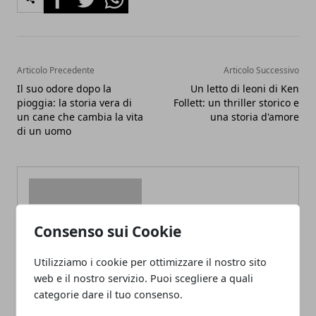
Articolo Precedente
Articolo Successivo
Il suo odore dopo la
Un letto di leoni di Ken
pioggia: la storia vera di
Follett: un thriller storico e
un cane che cambia la vita
una storia d'amore
di un uomo
Consenso sui Cookie
Redazione
Utilizziamo i cookie per ottimizzare il nostro sito
web e il nostro servizio. Puoi scegliere a quali
categorie dare il tuo consenso.