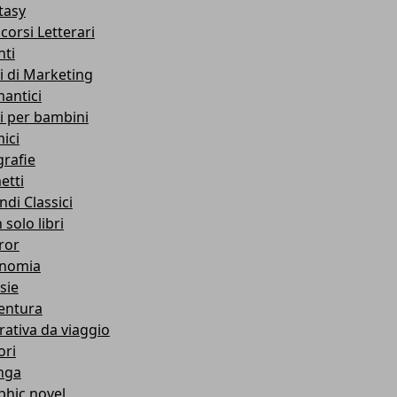
tasy
corsi Letterari
nti
ri di Marketing
antici
ri per bambini
ici
grafie
etti
ndi Classici
solo libri
ror
nomia
sie
entura
rativa da viaggio
ori
nga
phic novel