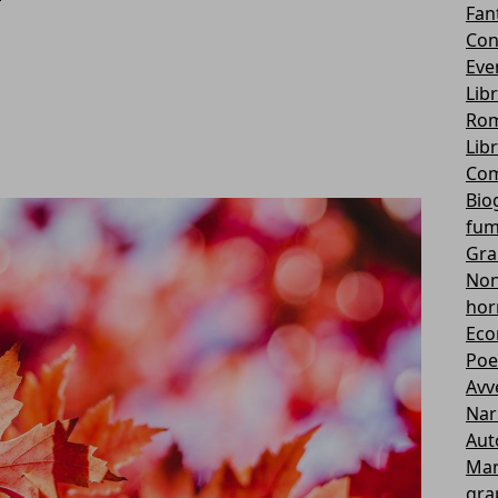
Fan
Con
Eve
Lib
Rom
Lib
Com
Bio
fum
Gra
Non 
hor
Eco
Poe
Avv
Nar
Aut
Ma
gra