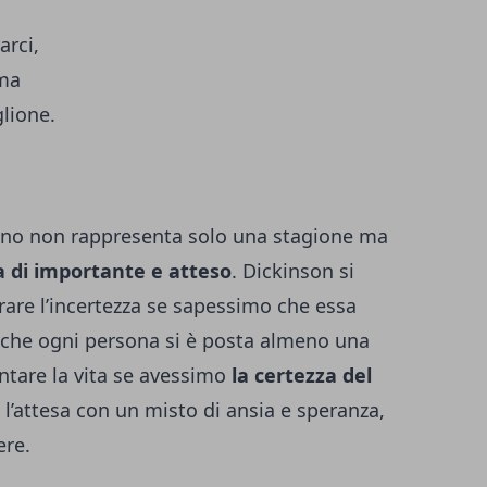
arci,
sma
lione.
unno non rappresenta solo una stagione ma
a di importante e atteso
. Dickinson si
erare l’incertezza se sapessimo che essa
 che ogni persona si è posta almeno una
ontare la vita se avessimo
la certezza del
l’attesa con un misto di ansia e speranza,
ere.