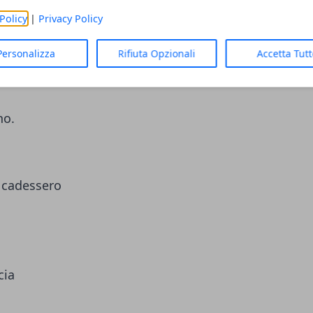
on dispetto,
Policy
|
Privacy Policy
aia.
Personalizza
Rifiuta Opzionali
Accetta Tut
i,
no.
i cadessero
cia