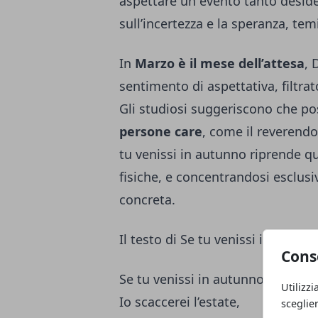
aspettare un evento tanto deside
sull’incertezza e la speranza, tem
In
Marzo è il mese dell’attesa
, 
sentimento di aspettativa, filtra
Gli studiosi suggeriscono che po
persone care
, come il reverend
tu venissi in autunno riprende qu
fisiche, e concentrandosi esclus
concreta.
Il testo di Se tu venissi in autun
Cons
Se tu venissi in autunno,
Utilizzi
Io scaccerei l’estate,
sceglie