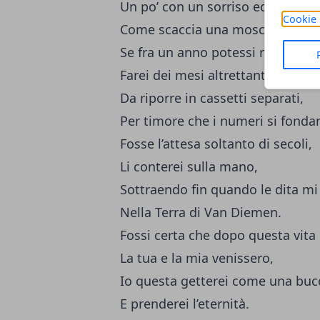
Un po’ con un sorriso ed un po’ c
Cookie 
Come scaccia una mosca la mass
Se fra un anno potessi rivederti,
Farei dei mesi altrettanti gomitol
Da riporre in cassetti separati,
Per timore che i numeri si fonda
Fosse l’attesa soltanto di secoli,
Li conterei sulla mano,
Sottraendo fin quando le dita m
Nella Terra di Van Diemen.
Fossi certa che dopo questa vita
La tua e la mia venissero,
Io questa getterei come una buc
E prenderei l’eternità.