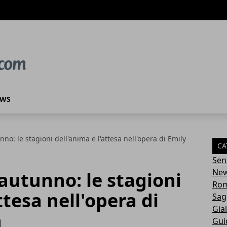
EWS
nno: le stagioni dell'anima e l'attesa nell'opera di Emily
CA
Sen
Ne
 autunno: le stagioni
Rom
ttesa nell'opera di
Sag
Gial
n
Gui