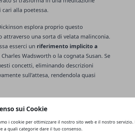
rato si trasforma in una meditazione
i cari alla poetessa.
Dickinson esplora proprio questo
to attraverso una sorta di velata malinconia.
ssa esserci un
riferimento implicito a
o Charles Wadsworth o la cognata Susan. Se
esti concetti, eliminando descrizioni
ivamente sull’attesa, rendendola quasi
no
enso sui Cookie
amo i cookie per ottimizzare il nostro sito web e il nostro servizio.
re a quali categorie dare il tuo consenso.