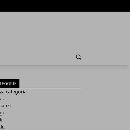
Cerca
TEGORIE
za categoria
ws
anzi
gi
li
de