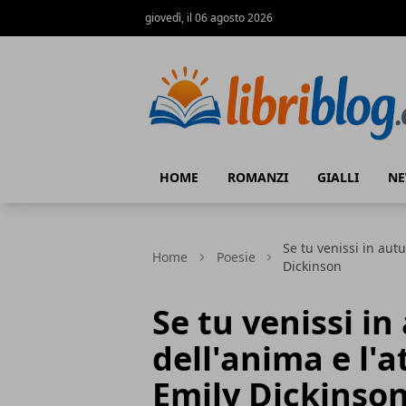
giovedì, il 06 agosto 2026
LibriBlog - Novità e recensioni
HOME
ROMANZI
GIALLI
N
Se tu venissi in autu
Home
Poesie
Dickinson
Se tu venissi in
dell'anima e l'a
Emily Dickinso