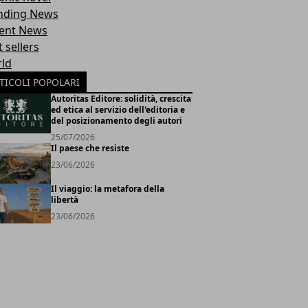
nding News
ent News
 sellers
ld
TICOLI POPOLARI
Autoritas Editore: solidità, crescita
ed etica al servizio dell'editoria e
del posizionamento degli autori
25/07/2026
Il paese che resiste
23/06/2026
Il viaggio: la metafora della
libertà
23/06/2026