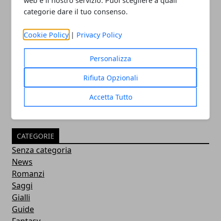
categorie dare il tuo consenso.
La frase di Ernest Hemingway sulle
difficoltà: perché non bisogna
Cookie Policy
|
Privacy Policy
arrendersi
Personalizza
02/07/2024
Rifiuta Opzionali
Accetta Tutto
CATEGORIE
Senza categoria
News
Romanzi
Saggi
Gialli
Guide
Fantasy