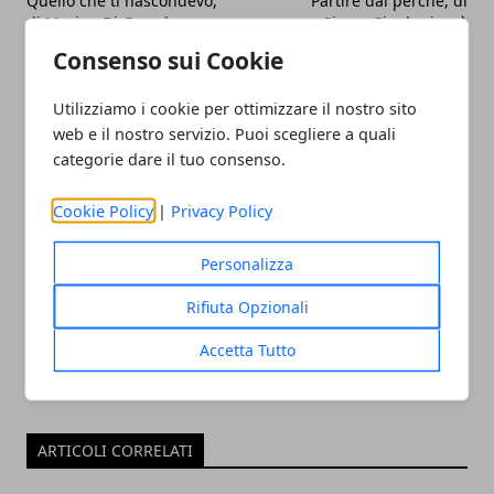
Quello che ti nascondevo,
Partire dal perché, di
di Marina Di Guardo:
Simon Sinek: si può
recensione del thriller
imparare ad ispirare gli
Consenso sui Cookie
psicologico
altri?
Utilizziamo i cookie per ottimizzare il nostro sito
web e il nostro servizio. Puoi scegliere a quali
categorie dare il tuo consenso.
Cookie Policy
|
Privacy Policy
Redazione
Personalizza
Rifiuta Opzionali
Accetta Tutto
ARTICOLI CORRELATI