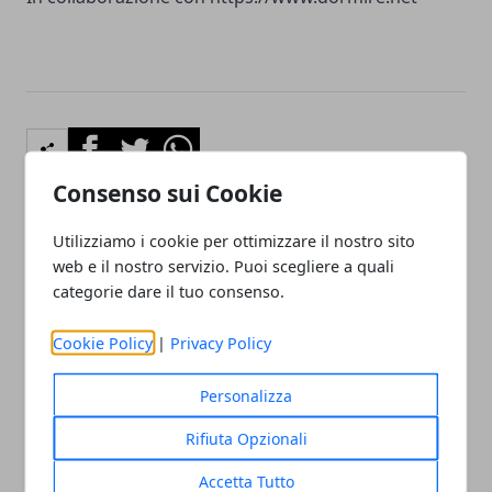
Facebook
Twitter
Whatsapp
Consenso sui Cookie
Utilizziamo i cookie per ottimizzare il nostro sito
Articolo Precedente
Articolo Successivo
web e il nostro servizio. Puoi scegliere a quali
Investire in borsa: 5 libri
Consigli romanzi storici
categorie dare il tuo consenso.
che ti inizieranno al mondo
del trading
Cookie Policy
|
Privacy Policy
Personalizza
Rifiuta Opzionali
Accetta Tutto