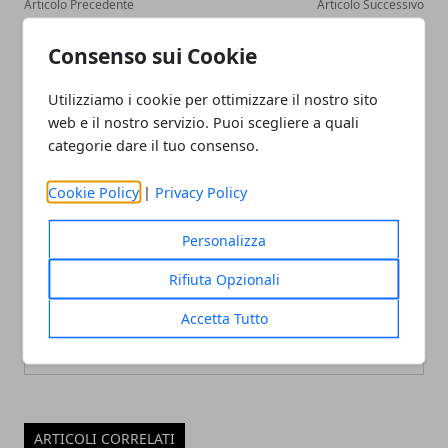
Articolo Precedente
Articolo Successivo
Come sistemare i libri in
Corto Maltese e Irene di
casa: idee e consigli pratici
Boston: arriva in libreria la
Consenso sui Cookie
favola poetica di Marco
Steiner
Utilizziamo i cookie per ottimizzare il nostro sito
web e il nostro servizio. Puoi scegliere a quali
categorie dare il tuo consenso.
Cookie Policy
|
Privacy Policy
Personalizza
Redazione
Rifiuta Opzionali
Accetta Tutto
ARTICOLI CORRELATI