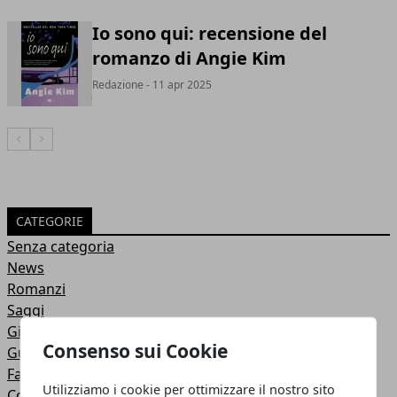
Io sono qui: recensione del
romanzo di Angie Kim
Redazione
- 11 apr 2025
Articolo Precedente
Articolo Successivo
CATEGORIE
Senza categoria
News
Romanzi
Saggi
Gialli
Consenso sui Cookie
Guide
Fantasy
Utilizziamo i cookie per ottimizzare il nostro sito
Concorsi Letterari