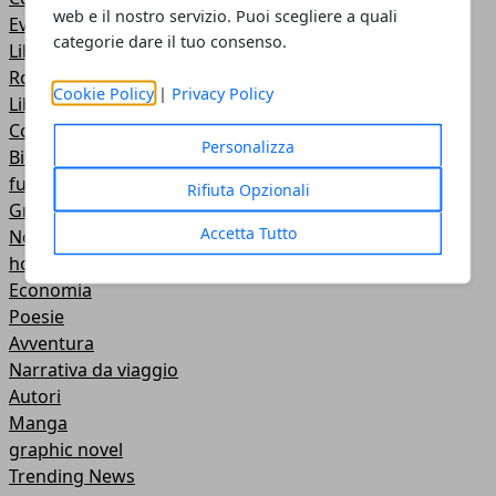
web e il nostro servizio. Puoi scegliere a quali
Eventi
categorie dare il tuo consenso.
Libri di Marketing
Romantici
Cookie Policy
|
Privacy Policy
Libri per bambini
Comici
Personalizza
Biografie
fumetti
Rifiuta Opzionali
Grandi Classici
Accetta Tutto
Non solo libri
horror
Economia
Poesie
Avventura
Narrativa da viaggio
Autori
Manga
graphic novel
Trending News